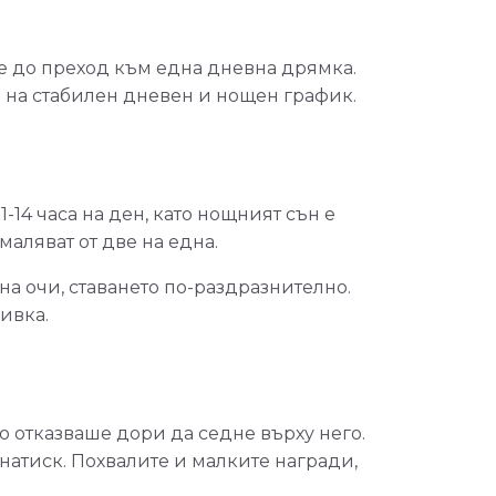
е до преход към една дневна дрямка.
е на стабилен дневен и нощен график.
-14 часа на ден, като нощният сън е
аляват от две на една.
на очи, ставането по-раздразнително.
ивка.
о отказваше дори да седне върху него.
 натиск. Похвалите и малките награди,