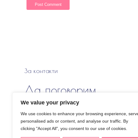
За контакти
Да поговорим
We value your privacy
Свържи се с мен и ще обсъдим твоя случай
We use cookies to enhance your browsing experience, serv
personalised ads or content, and analyse our traffic. By
Privacy Policy & Cookies
clicking "Accept All", you consent to our use of cookies.