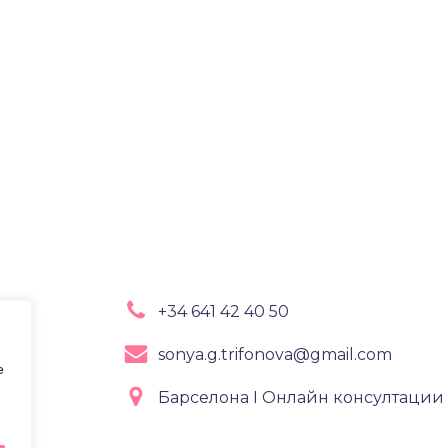
+34 641 42 40 50
!
sonya.g.trifonova@gmail.com
e
Барселона I Oнлайн консултации