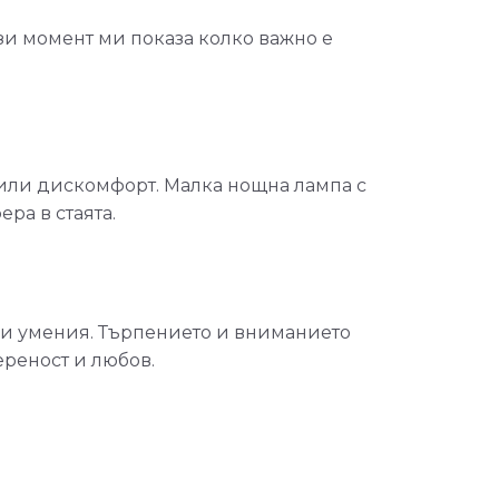
ози момент ми показа колко важно е
е или дискомфорт. Малка нощна лампа с
ра в стаята.
ови умения. Търпението и вниманието
ереност и любов.