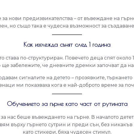
за нови предизвикателства – от въвеждане на гърн
н, но също така е чудесна възможност за създаван
Как изглежда сънят след 1 година
о става по-структуриран. Повечето деца спят около 11
 ще забележите, че дневните дремки започват да нам
давам сигналите на детето – прозявките, търкането 
 знаци ми показваха кога е най-доброто време за поч
Обучението за гърне като част от рутината
а нас беше въвеждането на гърне. В началото детет
авям върху гърнето сутрин и преди сън, без никакъв
като стикери, бяха чудесен стимул.