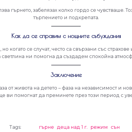
зва гърнето, забелязах колко гордо се чувстваше. Т
търпението и подкрепата.
Как да се справим с нощните събуждания
но когато се случат, често са свързани със страхов
светлина ни помогна да създадем спокойна атмосфе
Заключение
аза от живота на детето – фаза на независимост и н
е ви помогнат да преминете през този период с ув
Tags:
гърне
деца над 1 г.
режим
сън