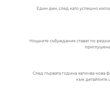
Един ден, след като успешно изпол
Нощните събуждания стават по-редки, 
приглушена 
След първата година започва нова ф
към детайлите щ