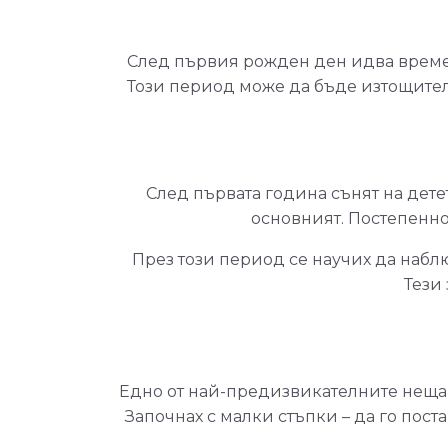
След първия рожден ден идва време 
Този период може да бъде изтощителе
След първата година сънят на детет
основният. Постепенно
През този период се научих да наблю
Тези
Едно от най-предизвикателните неща з
Започнах с малки стъпки – да го пост