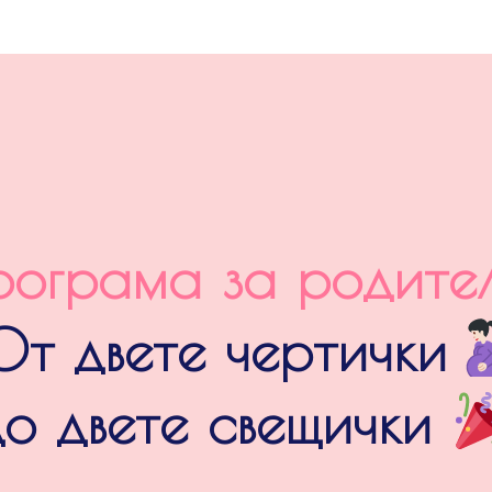
рограма за родител
От двете чертички
до двете свещички