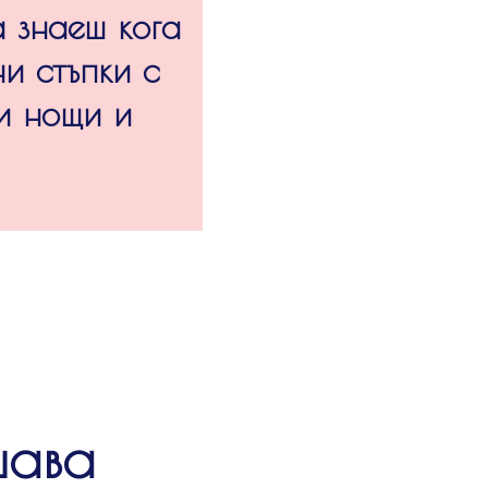
а знаеш кога
и стъпки с
и нощи и
шава