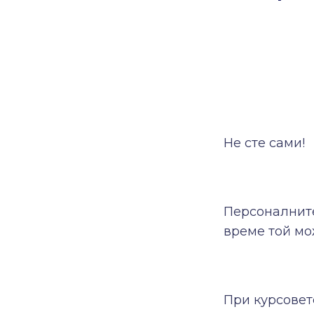
Не сте сами!
Персоналните
време той мо
При курсовет