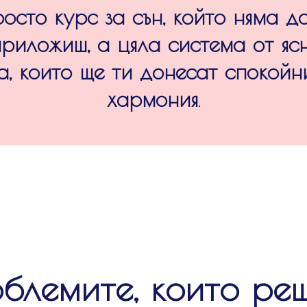
росто курс за сън, който няма д
приложиш, а цяла система от ясн
а, които ще ти донесaт спокойн
хармония
.
блемите, които ре