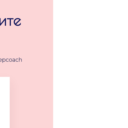
ите
epcoach