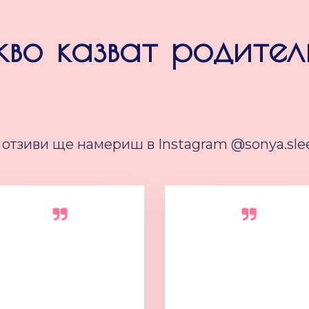
кво казват родител
 отзиви ще намериш в Instagram @sonya.sle