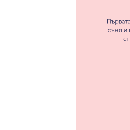
Първата
съня и 
ст