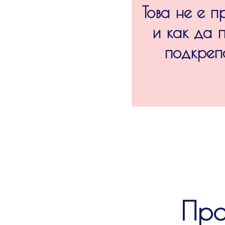
Това не е п
и как да 
подкреп
Про